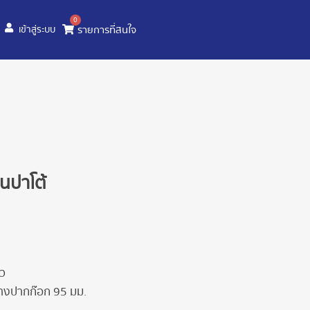
0
รายการที่สนใจ
เข้าสู่ระบบ
่นปาโต้
ยว
ลางปากก๊อก 95 มม.