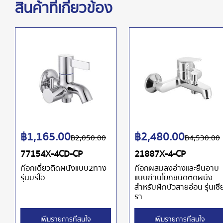
สินค้าที่เกี่ยวข้อง
฿
1,165.00
฿
2,480.00
฿
2,050.00
฿
4,530.00
77154X-4CD-CP
21887X-4-CP
ก๊อกเดี่ยวติดผนังแบบ2ทาง
ก๊อกผสมลงอ่างและยืนอาบ
รุ่นบรีโอ
แบบก้านโยกชนิดติดผนัง
สำหรับฝักบัวสายอ่อน รุ่นเซี
รา
เพิ่มรายการที่สนใจ
เพิ่มรายการที่สนใจ