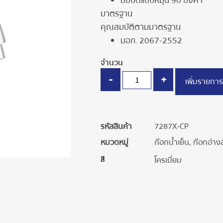
มือบิดแบบหมุน 90 องศา
มาตรฐาน
คุณสมบัติตามมาตรฐาน
มอก. 2067-2552
จำนวน
-
+
เพิ่มรายการ
รหัสสินค้า
7287X-CP
หมวดหมู่
ก๊อกน้ำเย็น
,
ก๊อกอ่าง
สี
โครเมี่ยม