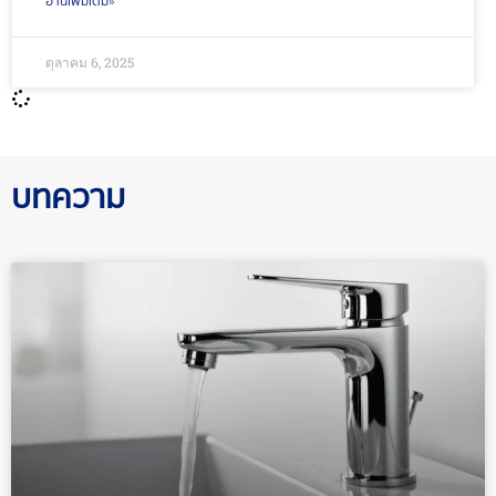
อ่านเพิ่มเติม»
ตุลาคม 6, 2025
บทความ