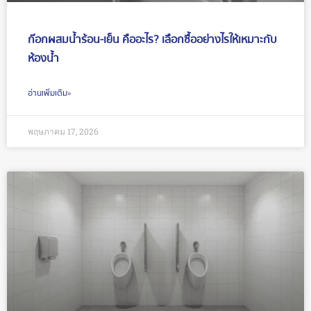
ก๊อกผสมน้ำร้อน-เย็น คืออะไร? เลือกซื้ออย่างไรให้เหมาะกับ
ห้องน้ำ
อ่านเพิ่มเติม»
พฤษภาคม 17, 2026