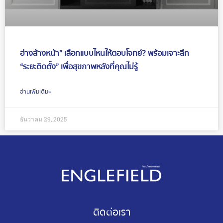
อ่างล้างหน้า” เลือกแบบไหนให้ตอบโจทย์? พร้อมเจาะลึก
“ระยะติดตั้ง” เพื่อสุขภาพหลังที่คุณไม่รู้
อ่านเพิ่มเติม»
ธันวาคม 29, 2025
ติดต่อเรา