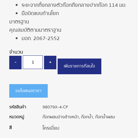
ระยะจากกึ่งกลางตัวก๊อกถึงกลางปากก๊อก 114 มม.
มือบิดแบบก้านโยก
มาตรฐาน
คุณสมบัติตามมาตราฐาน
มอก. 2067-2552
จำนวน
-
+
เพิ่มรายการที่สนใจ
ขอใบเสนอราคา
รหัสสินค้า
98079X-4-CP
หมวดหมู่
ก๊อกผสมอ่างล้างหน้า
,
ก๊อกน้ำ
,
ก๊อกน้ำผสม
สี
โครเมี่ยม