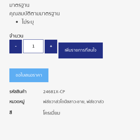
มาตรฐาน
คุณสมบัติตามมาตรฐาน
ไม่ระบุ
จำนวน
-
+
เพิ่มรายการที่สนใจ
ขอใบเสนอราคา
รหัสสินค้า
24681X-CP
หมวดหมู่
ฟลัชวาล์วโถปัสสาวะชาย
,
ฟลัชวาล์ว
สี
โครเมี่ยม