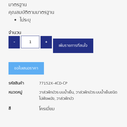
มาตรฐาน
คุณสมบัติตามมาตรฐาน
ไม่ระบุ
จำนวน
-
+
เพิ่มรายการที่สนใจ
ขอใบเสนอราคา
รหัสสินค้า
77152X-4CD-CP
หมวดหมู่
วาล์วฝักบัวระบบน้ำเย็น
,
วาล์วฝักบัวระบบน้ำเย็นชนิด
ไม่ฝังผนัง
,
วาล์วฝักบัว
สี
โครเมี่ยม