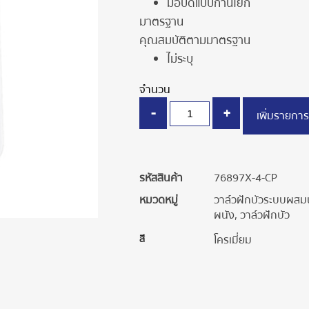
มือบิดแบบก้านโยก
มาตรฐาน
คุณสมบัติตามมาตรฐาน
ไม่ระบุ
จำนวน
-
+
เพิ่มรายการ
รหัสสินค้า
76897X-4-CP
หมวดหมู่
วาล์วฝักบัวระบบผสม
ผนัง
,
วาล์วฝักบัว
สี
โครเมี่ยม