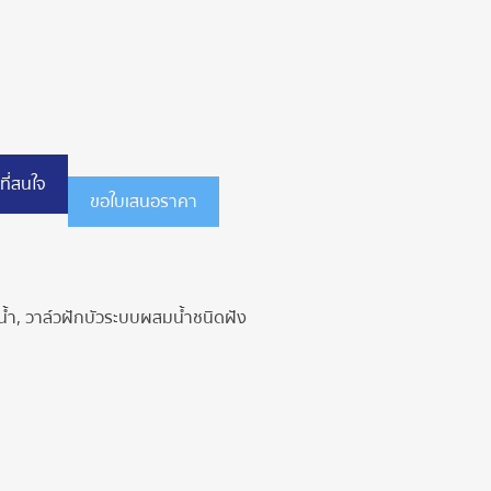
ที่สนใจ
ขอใบเสนอราคา
น้ำ
,
วาล์วฝักบัวระบบผสมน้ำชนิดฝัง