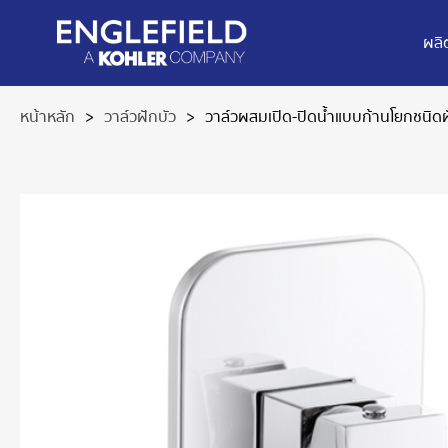
ผลิ
หน้าหลัก
>
วาล์วฝักบัว
>
วาล์วผสมเปิด-ปิดน้ำแบบก้านโยกชนิดฝั