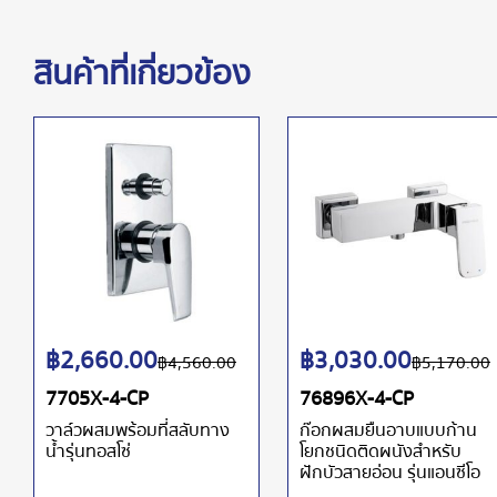
สินค้าที่เกี่ยวข้อง
฿
2,660.00
฿
3,030.00
฿
4,560.00
฿
5,170.00
7705X-4-CP
76896X-4-CP
วาล์วผสมพร้อมที่สลับทาง
ก๊อกผสมยืนอาบแบบก้าน
น้ำรุ่นทอสโซ่
โยกชนิดติดผนังสำหรับ
ฝักบัวสายอ่อน รุ่นแอนซีโอ