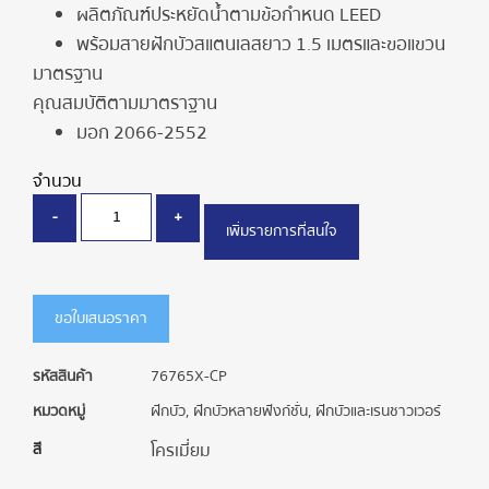
ผลิตภัณฑ์ประหยัดน้ำตามข้อกำหนด LEED
พร้อมสายฝักบัวสแตนเลสยาว 1.5 เมตรและขอแขวน
มาตรฐาน
คุณสมบัติตามมาตราฐาน
มอก 2066-2552
จำนวน
-
+
เพิ่มรายการที่สนใจ
ขอใบเสนอราคา
รหัสสินค้า
76765X-CP
หมวดหมู่
ฝักบัว
,
ฝักบัวหลายฟังก์ชั่น
,
ฝักบัวและเรนชาวเวอร์
สี
โครเมี่ยม