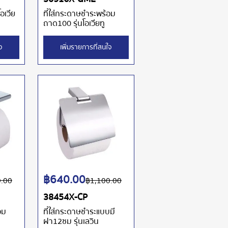
โอเวีย
ที่ใส่กระดาษชำระพร้อม
ถาด100 รุ่นโอเวียทู
จ
เพิ่มรายการที่สนใจ
฿
640.00
0.00
฿
1,100.00
38454X-CP
อม
ที่ใส่กระดาษชำระแบบมี
ฝา12ซม รุ่นเลวิน