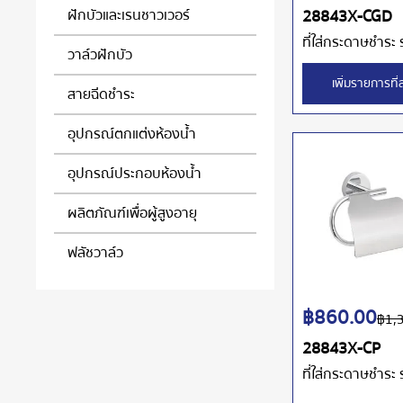
ฝักบัวและเรนชาวเวอร์
28843X-CGD
ที่ใส่กระดาษชำระ ร
วาล์วฝักบัว
เพิ่มรายการที
สายฉีดชำระ
อุปกรณ์ตกแต่งห้องน้ำ
อุปกรณ์ประกอบห้องน้ำ
ผลิตภัณฑ์เพื่อผู้สูงอายุ
ฟลัชวาล์ว
฿
860.00
฿
1,
28843X-CP
ที่ใส่กระดาษชำระ ร