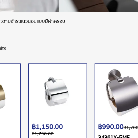
่กระดาษชำระแนวนอนแบบมีฝาครอบ
lts
฿
1,150.00
฿
990.00
฿
1,70
฿
1,790.00
34361X-GME