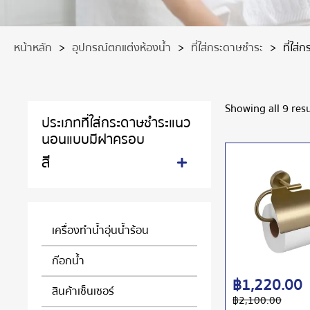
หน้าหลัก
>
อุปกรณ์ตกแต่งห้องน้ำ
>
ที่ใส่กระดาษชำระ
>
ที่ใส
Showing all 9 resu
ประเภทที่ใส่กระดาษชำระแนว
นอนแบบมีฝาครอบ
สี
เครื่องทำน้ำอุ่นน้ำร้อน
ก๊อกน้ำ
฿
1,220.00
สินค้าเซ็นเซอร์
฿
2,100.00