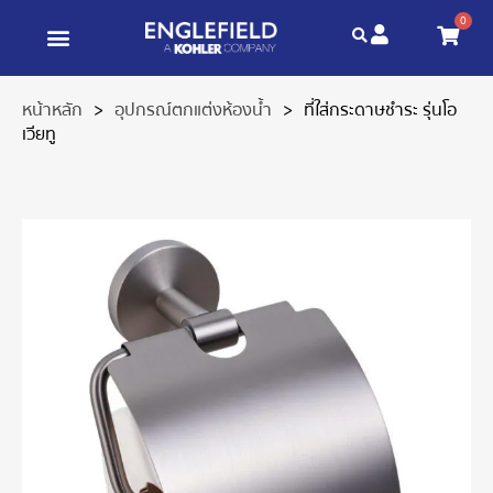
0
ข่าวสาร และบทความ
เกี่ยวกับเรา
หน้าหลัก
>
อุปกรณ์ตกแต่งห้องน้ำ
>
ที่ใส่กระดาษชำระ รุ่นโอ
เวียทู