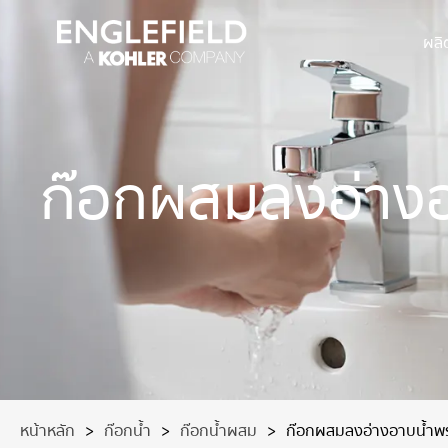
ผลิ
ก๊อกผสมลงอ่างอา
หน้าหลัก
>
ก๊อกน้ำ
>
ก๊อกน้ำผสม
>
ก๊อกผสมลงอ่างอาบน้ำพร้