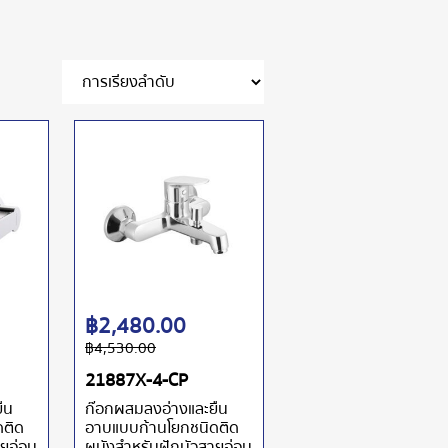
฿
2,480.00
฿
4,530.00
21887X-4-CP
ืน
ก๊อกผสมลงอ่างและยืน
ดติด
อาบแบบก้านโยกชนิดติด
ายอ่อน
ผนังสำหรับฝักบัวสายอ่อน