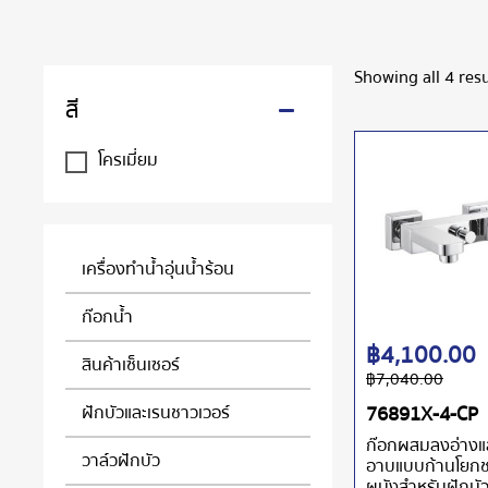
Showing all 4 resu
สี
โครเมี่ยม
เครื่องทำน้ำอุ่นน้ำร้อน
ก๊อกน้ำ
฿
4,100.00
สินค้าเซ็นเซอร์
฿
7,040.00
ฝักบัวและเรนชาวเวอร์
76891X-4-CP
ก๊อกผสมลงอ่างแ
วาล์วฝักบัว
อาบแบบก้านโยกช
ผนังสำหรับฝักบั