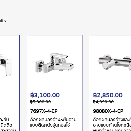
lts
฿
3,100.00
฿
2,850.00
฿
5,300.00
฿
4,890.00
7697X-4-CP
98080X-4-CP
ละยืน
ก๊อกผสมลงอ่าง&ยืนอาบ
ก๊อกผสมลงอ่างและย
นิดติด
แบบติดผนังรุ่นทอสโซ่
อาบแบบก้านโยกชนิ
วสายอ่อน
ผนังสำหรับฝักบัวส