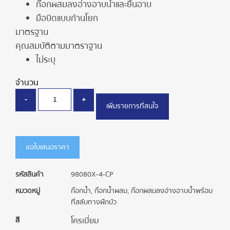
ก๊อกผสมลงอ่างอาบน้ำและยืนอาบ
มือบิดแบบก้านโยก
มาตรฐาน
คุณสมบัติตามมาตราฐาน
ไม่ระบุ
จำนวน
-
+
เพิ่มรายการที่สนใจ
ขอใบเสนอราคา
รหัสสินค้า
98080X-4-CP
หมวดหมู่
ก๊อกน้ำ
,
ก๊อกน้ำผสม
,
ก๊อกผสมลงอ่างอาบน้ำพร้อม
ที่สลับทางฝักบัว
สี
โครเมี่ยม