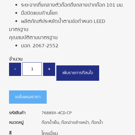
ระยะจากกึ่งกลางตัวก๊อกถึงกลางปากก๊อก 101 มม.
มือบิดแบบก้านโยก
ผลิตภัณฑ์ประหยัดน้ำตามข้อกำหนด LEED
มาตรฐาน
คุณสมบัติตามมาตรฐาน
มอก. 2067-2552
จำนวน
-
+
เพิ่มรายการที่สนใจ
ขอใบเสนอราคา
รหัสสินค้า
76889X-4CD-CP
หมวดหมู่
ก๊อกน้ำเย็น
,
ก๊อกอ่างล้างหน้า
,
ก๊อกน้ำ
สี
โครเมี่ยม