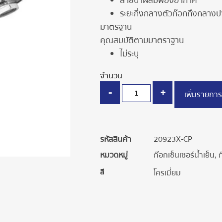
สายน้ำผสมฟองอากาศ
ระยะกึ่งกลางตัวก๊อกถึงกลาง
มาตรฐาน
คุณสมบัติตามมาตราฐาน
ไม่ระบุ
จำนวน
-
+
เพิ่มรายการ
รหัสสินค้า
20923X-CP
หมวดหมู่
ก๊อกเซ็นเซอร์น้ำเย็น
,
ก
สี
โครเมี่ยม