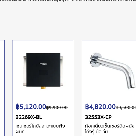
฿
5,120.00
฿
4,820.00
฿
9,900.00
฿
9,500.0
32269X-BL
32553X-CP
เซนเซอร์โถปัสสาวะแบบฝัง
ก๊อกเดี่ยวเซ็นเซอร์ติดผนัง
ผนัง
โค้งรุ่นโอเวีย