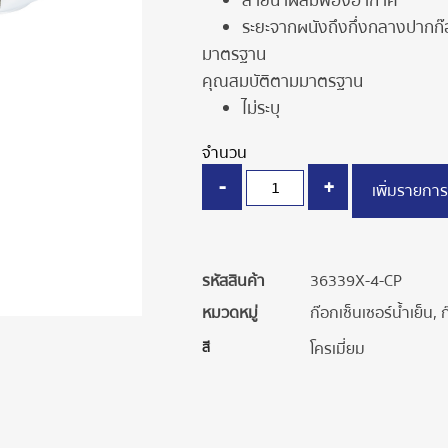
สายน้ำผสมฟองอากาศ
ระยะจากผนังถึงกึ่งกลางปากก
มาตรฐาน
คุณสมบัติตามมาตรฐาน
ไม่ระบุ
จำนวน
-
+
เพิ่มรายการ
รหัสสินค้า
36339X-4-CP
หมวดหมู่
ก๊อกเซ็นเซอร์น้ำเย็น
,
ก
สี
โครเมี่ยม