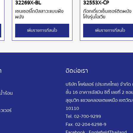
32269X-BL
32553X-CP
เซนเซอร์โถปัสสาวะแบบฝัง
ก๊อกเดี่ยวเซ็นเซอร์ติดผนัง
ผนัง
โค้งรุ่นโอเวีย
เพิ่มรายการที่สนใจ
เพิ่มรายการที่สนใจ
า
ติดต่อเรา
บริษัท โคห์เลอร์ (ประเทศไทย) จำกัด
ชั้น 16 อาคารจัสมิน ซิตี้ เลขที่ 2 ซ
นน้ำร้อน
สุขุมวิท แขวงคลองเตยเหนือ เขตว
10110
วเวอร์
Tel.
02-700-9299
Fax.
02-204-6298-9
Facebook : EnglefieldThailand